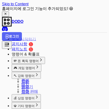
Skip to Content
홈페이지에 로그인 기능이 추가되었도! 😆
DODO
로그인
도도 시작하기
공지사항
패치노트
명령어 & 확률표
💸 돈 획득 명령어
돈줘
🎮 게임 명령어
출석체크
주사위
🔨 강화 명령어
마카롱
룰렛
강화
알바
배치
공격
땅파기
발로
강화 판매
적금
마크
재난지원금
💰 상점 명령어
소개팅
상점
수능
💎 기타 명령어