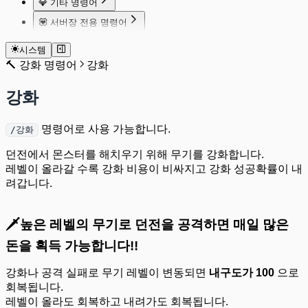
💎 기타 명령어
스킨 상점
물음표박스
가입
💟 서버장 전용 명령어
가방
가위바위보
탈퇴
서버설정 종합재산세
암시장
파산신청
시스템
서버설정 상점역할지정
순위
🔨 강화 명령어
강화
송금
거액송금
강화
잔액
정보
명령어로 사용 가능합니다.
/강화
돋보기
경험치
던전에서 몬스터를 해치우기 위해 무기를 강화합니다.
밀항
레벨이 올라갈 수록 강화 비용이 비싸지고 강화 성공확률이 내
쿠폰
려갑니다.
운세
마법의 소라고동
도도
🗡️높은 레벨의 무기로 던전을 공격하면 매일 많은
돈을 획득 가능합니다!!
강화나 공격 실패로 무기 레벨이 변동되면
내구도가 100
으로
회복됩니다.
레벨이 올라도 회복하고 내려가도 회복됩니다.