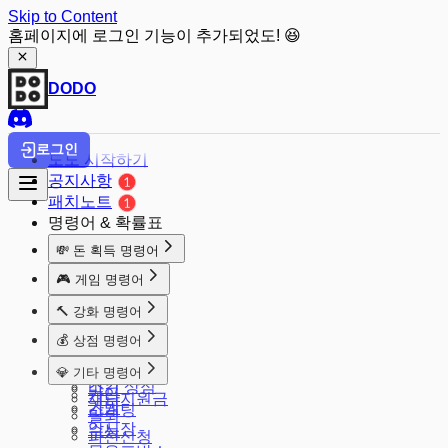
Skip to Content
홈페이지에 로그인 기능이 추가되었도! 😆
DODO
로그인
도도 시작하기
공지사항
패치노트
명령어 & 확률표
💸 돈 획득 명령어
돈줘
🎮 게임 명령어
출석체크
주사위
🔨 강화 명령어
마카롱
룰렛
강화
알바
💰 상점 명령어
배치
공격
땅파기
상점
발로
💎 기타 명령어
강화 판매
적금
스킨 상점
마크
가입
재난지원금
가방
소개팅
탈퇴
암시장
수능
파산신청