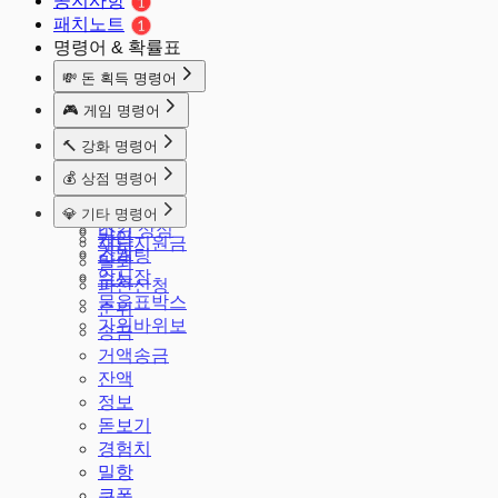
공지사항
패치노트
명령어 & 확률표
💸 돈 획득 명령어
돈줘
🎮 게임 명령어
출석체크
주사위
🔨 강화 명령어
마카롱
룰렛
강화
알바
💰 상점 명령어
배치
공격
땅파기
상점
발로
💎 기타 명령어
강화 판매
적금
스킨 상점
마크
가입
재난지원금
가방
소개팅
탈퇴
암시장
수능
파산신청
물음표박스
순위
가위바위보
송금
거액송금
잔액
정보
돋보기
경험치
밀항
쿠폰