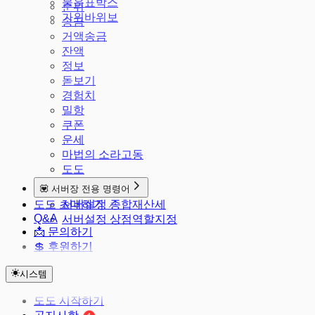
물음표박스
순위
가위바위보
송금
거액송금
잔액
정보
돋보기
경험치
밀항
쿠폰
운세
마법의 소라고동
도도
💟 서버장 전용 명령어
도도 초대하기 ↗
서버설정 종합재산세
Q&A
서버설정 상점역할지정
📩 문의하기
💲 후원하기
시스템
도도 시작하기