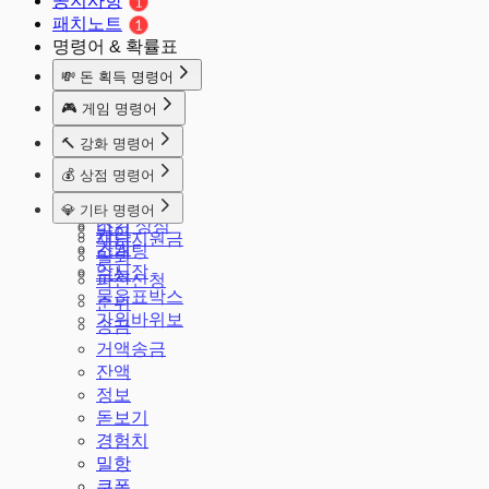
공지사항
패치노트
명령어 & 확률표
💸 돈 획득 명령어
돈줘
🎮 게임 명령어
출석체크
주사위
🔨 강화 명령어
마카롱
룰렛
강화
알바
💰 상점 명령어
배치
공격
땅파기
상점
발로
💎 기타 명령어
강화 판매
적금
스킨 상점
마크
가입
재난지원금
가방
소개팅
탈퇴
암시장
수능
파산신청
물음표박스
순위
가위바위보
송금
거액송금
잔액
정보
돋보기
경험치
밀항
쿠폰