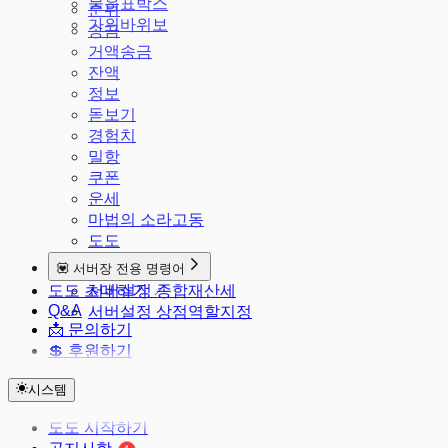
물음표박스
순위
가위바위보
송금
거액송금
잔액
정보
돋보기
경험치
밀항
쿠폰
운세
마법의 소라고동
도도
💟 서버장 전용 명령어
도도 초대하기 ↗
서버설정 종합재산세
Q&A
서버설정 상점역할지정
📩 문의하기
💲 후원하기
시스템
도도 시작하기