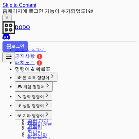
Skip to Content
홈페이지에 로그인 기능이 추가되었도! 😆
DODO
로그인
도도 시작하기
공지사항
패치노트
명령어 & 확률표
💸 돈 획득 명령어
돈줘
🎮 게임 명령어
출석체크
주사위
🔨 강화 명령어
마카롱
룰렛
강화
알바
💰 상점 명령어
배치
공격
땅파기
상점
발로
💎 기타 명령어
강화 판매
적금
스킨 상점
마크
가입
재난지원금
가방
소개팅
탈퇴
암시장
수능
파산신청