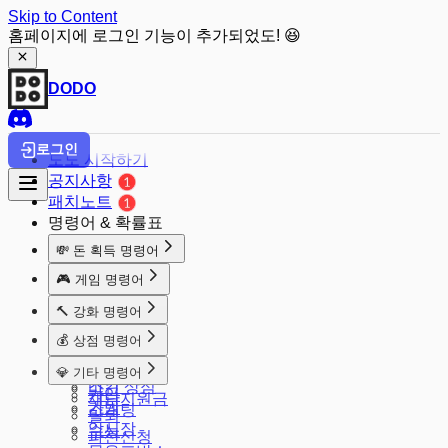
Skip to Content
홈페이지에 로그인 기능이 추가되었도! 😆
DODO
로그인
도도 시작하기
공지사항
패치노트
명령어 & 확률표
💸 돈 획득 명령어
돈줘
🎮 게임 명령어
출석체크
주사위
🔨 강화 명령어
마카롱
룰렛
강화
알바
💰 상점 명령어
배치
공격
땅파기
상점
발로
💎 기타 명령어
강화 판매
적금
스킨 상점
마크
가입
재난지원금
가방
소개팅
탈퇴
암시장
수능
파산신청