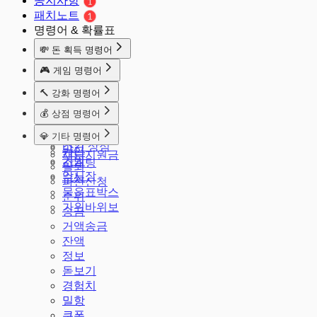
공지사항
패치노트
명령어 & 확률표
💸 돈 획득 명령어
돈줘
🎮 게임 명령어
출석체크
주사위
🔨 강화 명령어
마카롱
룰렛
강화
알바
💰 상점 명령어
배치
공격
땅파기
상점
발로
💎 기타 명령어
강화 판매
적금
스킨 상점
마크
가입
재난지원금
가방
소개팅
탈퇴
암시장
수능
파산신청
물음표박스
순위
가위바위보
송금
거액송금
잔액
정보
돋보기
경험치
밀항
쿠폰