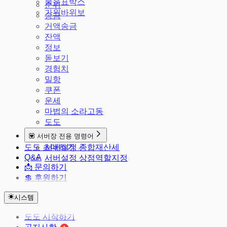
물음표박스
순위
가위바위보
송금
거액송금
잔액
정보
돋보기
경험치
밀항
쿠폰
운세
마법의 소라고동
도도
💟 서버장 전용 명령어
도도 초대하기 ↗
서버설정 종합재산세
Q&A
서버설정 상점역할지정
📩 문의하기
💲 후원하기
시스템
도도 시작하기